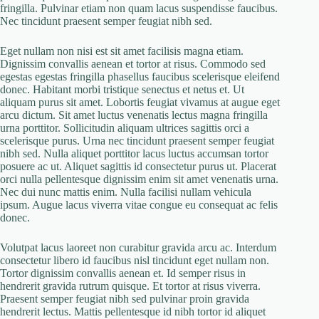
fringilla. Pulvinar etiam non quam lacus suspendisse faucibus.
Nec tincidunt praesent semper feugiat nibh sed.
Eget nullam non nisi est sit amet facilisis magna etiam.
Dignissim convallis aenean et tortor at risus. Commodo sed
egestas egestas fringilla phasellus faucibus scelerisque eleifend
donec. Habitant morbi tristique senectus et netus et. Ut
aliquam purus sit amet. Lobortis feugiat vivamus at augue eget
arcu dictum. Sit amet luctus venenatis lectus magna fringilla
urna porttitor. Sollicitudin aliquam ultrices sagittis orci a
scelerisque purus. Urna nec tincidunt praesent semper feugiat
nibh sed. Nulla aliquet porttitor lacus luctus accumsan tortor
posuere ac ut. Aliquet sagittis id consectetur purus ut. Placerat
orci nulla pellentesque dignissim enim sit amet venenatis urna.
Nec dui nunc mattis enim. Nulla facilisi nullam vehicula
ipsum. Augue lacus viverra vitae congue eu consequat ac felis
donec.
Volutpat lacus laoreet non curabitur gravida arcu ac. Interdum
consectetur libero id faucibus nisl tincidunt eget nullam non.
Tortor dignissim convallis aenean et. Id semper risus in
hendrerit gravida rutrum quisque. Et tortor at risus viverra.
Praesent semper feugiat nibh sed pulvinar proin gravida
hendrerit lectus. Mattis pellentesque id nibh tortor id aliquet