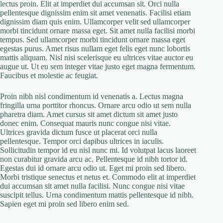
lectus proin. Elit at imperdiet dui accumsan sit. Orci nulla
pellentesque dignissim enim sit amet venenatis. Facilisi etiam
dignissim diam quis enim. Ullamcorper velit sed ullamcorper
morbi tincidunt ornare massa eget. Sit amet nulla facilisi morbi
tempus. Sed ullamcorper morbi tincidunt ornare massa eget
egestas purus. Amet risus nullam eget felis eget nunc lobortis
mattis aliquam. Nisl nisi scelerisque eu ultrices vitae auctor eu
augue ut. Ut eu sem integer vitae justo eget magna fermentum.
Faucibus et molestie ac feugiat.
Proin nibh nisl condimentum id venenatis a. Lectus magna
fringilla urna porttitor rhoncus. Ornare arcu odio ut sem nulla
pharetra diam. Amet cursus sit amet dictum sit amet justo
donec enim. Consequat mauris nunc congue nisi vitae.
Ultrices gravida dictum fusce ut placerat orci nulla
pellentesque. Tempor orci dapibus ultrices in iaculis.
Sollicitudin tempor id eu nisl nunc mi. Id volutpat lacus laoreet
non curabitur gravida arcu ac. Pellentesque id nibh tortor id.
Egestas dui id ornare arcu odio ut. Eget mi proin sed libero.
Morbi tristique senectus et netus et. Commodo elit at imperdiet
dui accumsan sit amet nulla facilisi. Nunc congue nisi vitae
suscipit tellus. Urna condimentum mattis pellentesque id nibh.
Sapien eget mi proin sed libero enim sed.